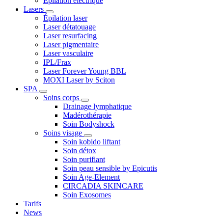
Epilation électrique
Lasers
Épilation laser
Laser détatouage
Laser resurfacing
Laser pigmentaire
Laser vasculaire
IPL/Frax
Laser Forever Young BBL
MOXI Laser by Sciton
SPA
Soins corps
Drainage lymphatique
Madérothérapie
Soin Bodyshock
Soins visage
Soin kobido liftant
Soin détox
Soin purifiant
Soin peau sensible by Epicutis
Soin Age-Element
CIRCADIA SKINCARE
Soin Exosomes
Tarifs
News