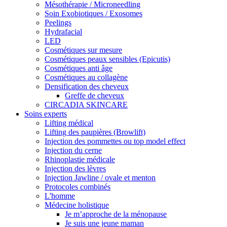
Mésothérapie / Microneedling
Soin Exobiotiques / Exosomes
Peelings
Hydrafacial
LED
Cosmétiques sur mesure
Cosmétiques peaux sensibles (Epicutis)
Cosmétiques anti âge
Cosmétiques au collagène
Densification des cheveux
Greffe de cheveux
CIRCADIA SKINCARE
Soins experts
Lifting médical
Lifting des paupières (Browlift)
Injection des pommettes ou top model effect
Injection du cerne
Rhinoplastie médicale
Injection des lèvres
Injection Jawline / ovale et menton
Protocoles combinés
L'homme
Médecine holistique
Je m’approche de la ménopause
Je suis une jeune maman