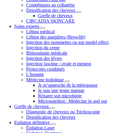
Cosmétiques au collagène
Densification des cheveux
Greffe de cheveux
CIRCADIA SKINCARE
Soins experts
Lifting médical
Lifting des paupières (Browlift)
Injection des pommettes ou top model effect
Injection du cerne
Rhinoplastie médicale
Injection des lèvres
Injection Jawline / ovale et menton
Protocoles combinés
L'homme
Médecine holistique
Je m’approche de la ménopause
Je suis une jeune maman
Réparer son microbiote
Micronutrition : Médecine in and out
Greffe de cheveux
Diagnostic de cheveux ou Trichoscopie
Densification des cheveux
Epilation définitive
Épilation Laser