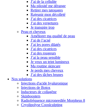
J’ai de la cellulite
Ma pilosité me dérange
Retirer mes tatouages
Rajeunir mon décolleté
J’ai des cicatrices
J’ai des vergetures
Je transpire trop
Peau et cheveux
Améliorer ma qualité de peau
J’ai de l’acné
J’ai les pores dilatés
J’ai des cicatrices
J’ai des rougeurs
J’ai la peau sensible
Je veux un teint lumineux
Ma routine skincare
Je perds mes cheveux
J’ai des tâches brunes
Nos solutions
Injections d'acide hyaluronique
Injections de Botox
Inducteurs de collagène
Skinboosters
Radiofréquence microneedlée Morpheus 8
Cryolipolyse Cooslculpting