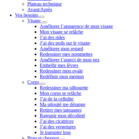
Plateau technique
Avant/Après
Vos besoins
Visage
Améliorer l’apparence de mon visage
Mon visage se relâche
J’ai des rides
J’ai des poils sur le visage
Améliorer mon regard
Redessiner mes pommettes
Améliorer l’aspect de mon nez
Embellir mes lèvres
Redessiner mon ovale
Redéfinir mon menton
Corps
Redessiner ma silhouette
Mon corps se relâche
J’ai de la cellulite
Ma pilosité me dérange
Retirer mes tatouages
Rajeunir mon décolleté
J’ai des cicatrices
J’ai des vergetures
Je transpire trop
Peau et cheveux