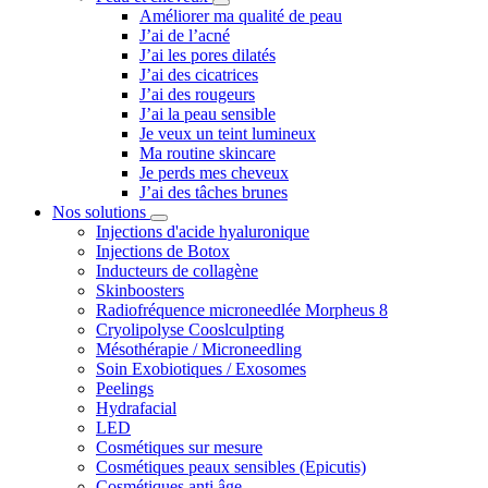
Améliorer ma qualité de peau
J’ai de l’acné
J’ai les pores dilatés
J’ai des cicatrices
J’ai des rougeurs
J’ai la peau sensible
Je veux un teint lumineux
Ma routine skincare
Je perds mes cheveux
J’ai des tâches brunes
Nos solutions
Injections d'acide hyaluronique
Injections de Botox
Inducteurs de collagène
Skinboosters
Radiofréquence microneedlée Morpheus 8
Cryolipolyse Cooslculpting
Mésothérapie / Microneedling
Soin Exobiotiques / Exosomes
Peelings
Hydrafacial
LED
Cosmétiques sur mesure
Cosmétiques peaux sensibles (Epicutis)
Cosmétiques anti âge