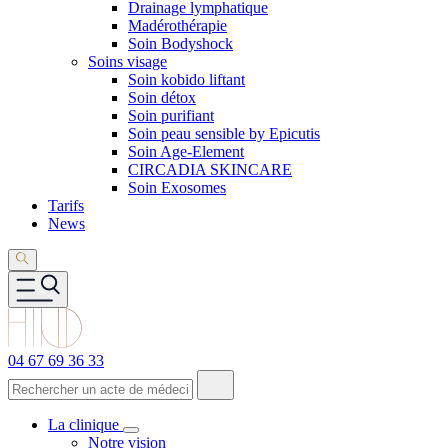
Drainage lymphatique
Madérothérapie
Soin Bodyshock
Soins visage
Soin kobido liftant
Soin détox
Soin purifiant
Soin peau sensible by Epicutis
Soin Age-Element
CIRCADIA SKINCARE
Soin Exosomes
Tarifs
News
04 67 69 36 33
La clinique
Notre vision