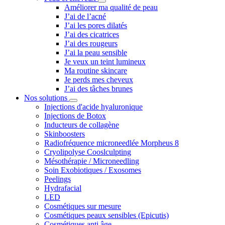
Améliorer ma qualité de peau
J’ai de l’acné
J’ai les pores dilatés
J’ai des cicatrices
J’ai des rougeurs
J’ai la peau sensible
Je veux un teint lumineux
Ma routine skincare
Je perds mes cheveux
J’ai des tâches brunes
Nos solutions
Injections d'acide hyaluronique
Injections de Botox
Inducteurs de collagène
Skinboosters
Radiofréquence microneedlée Morpheus 8
Cryolipolyse Cooslculpting
Mésothérapie / Microneedling
Soin Exobiotiques / Exosomes
Peelings
Hydrafacial
LED
Cosmétiques sur mesure
Cosmétiques peaux sensibles (Epicutis)
Cosmétiques anti âge