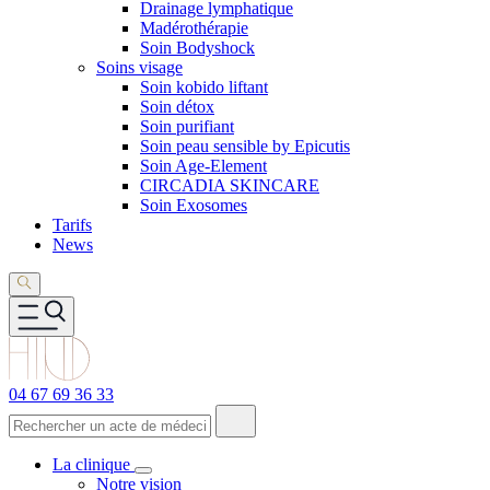
Drainage lymphatique
Madérothérapie
Soin Bodyshock
Soins visage
Soin kobido liftant
Soin détox
Soin purifiant
Soin peau sensible by Epicutis
Soin Age-Element
CIRCADIA SKINCARE
Soin Exosomes
Tarifs
News
04 67 69 36 33
La clinique
Notre vision