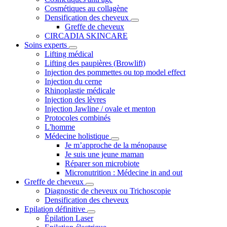
Cosmétiques au collagène
Densification des cheveux
Greffe de cheveux
CIRCADIA SKINCARE
Soins experts
Lifting médical
Lifting des paupières (Browlift)
Injection des pommettes ou top model effect
Injection du cerne
Rhinoplastie médicale
Injection des lèvres
Injection Jawline / ovale et menton
Protocoles combinés
L'homme
Médecine holistique
Je m’approche de la ménopause
Je suis une jeune maman
Réparer son microbiote
Micronutrition : Médecine in and out
Greffe de cheveux
Diagnostic de cheveux ou Trichoscopie
Densification des cheveux
Epilation définitive
Épilation Laser