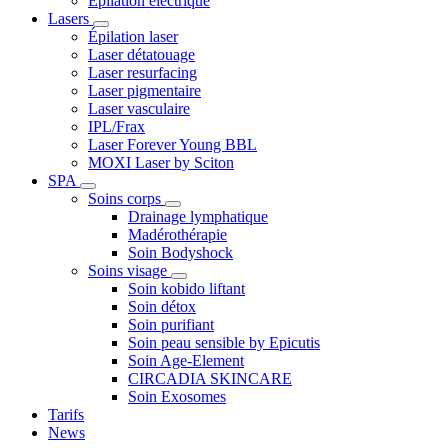
Epilation électrique
Lasers
Épilation laser
Laser détatouage
Laser resurfacing
Laser pigmentaire
Laser vasculaire
IPL/Frax
Laser Forever Young BBL
MOXI Laser by Sciton
SPA
Soins corps
Drainage lymphatique
Madérothérapie
Soin Bodyshock
Soins visage
Soin kobido liftant
Soin détox
Soin purifiant
Soin peau sensible by Epicutis
Soin Age-Element
CIRCADIA SKINCARE
Soin Exosomes
Tarifs
News