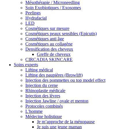
Mésothérapie / Microneedling
Soin Exobiotiques / Exosomes
Peelings
Hydrafacial
LED
Cosmétiques sur mesure
Cosmétiques peaux sensibles (Epicutis)
Cosmétiques anti âge
Cosmétiques au collagène
Densification des cheveux
Greffe de cheveux
CIRCADIA SKINCARE
Soins experts
Lifting médical
Lifting des paupières (Browlift)
Injection des pommettes ou top model effect
Injection du cerne
Rhinoplastie médicale
Injection des lèvres
Injection Jawline / ovale et menton
Protocoles combinés
L'homme
Médecine holistique
Je m’approche de la ménopause
Je suis une jeune maman