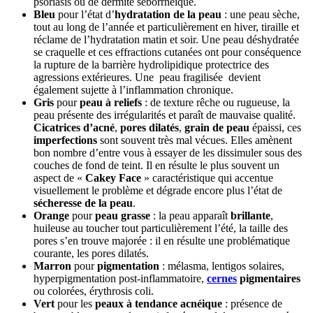
psoriasis ou de dermite séborrhéique.
Bleu
pour l’état d’
hydratation de la peau
: une peau sèche,
tout au long de l’année et particulièrement en hiver, tiraille et
réclame de l’hydratation matin et soir. Une peau déshydratée
se craquelle et ces effractions cutanées ont pour conséquence
la rupture de la barrière hydrolipidique protectrice des
agressions extérieures. Une peau fragilisée devient
également sujette à l’inflammation chronique.
Gris
pour
peau à reliefs
: de texture rêche ou rugueuse, la
peau présente des irrégularités et paraît de mauvaise qualité.
Cicatrices d’acné
,
pores dilatés
,
grain de peau
épaissi, ces
imperfections
sont souvent très mal vécues. Elles amènent
bon nombre d’entre vous à essayer de les dissimuler sous des
couches de fond de teint. Il en résulte le plus souvent un
aspect de «
Cakey Face
» caractéristique qui accentue
visuellement le problème et dégrade encore plus l’état de
sécheresse de la peau
.
Orange
pour
peau grasse
: la peau apparaît
brillante
,
huileuse au toucher tout particulièrement l’été, la taille des
pores s’en trouve majorée : il en résulte une problématique
courante, les pores dilatés.
Marron
pour
pigmentation
: mélasma, lentigos solaires,
hyperpigmentation post-inflammatoire,
cernes
pigmentaires
ou colorées, érythrosis coli.
Vert
pour les
peaux à tendance acnéique
: présence de