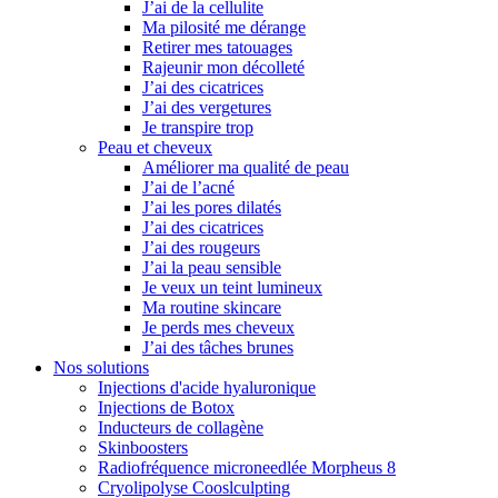
J’ai de la cellulite
Ma pilosité me dérange
Retirer mes tatouages
Rajeunir mon décolleté
J’ai des cicatrices
J’ai des vergetures
Je transpire trop
Peau et cheveux
Améliorer ma qualité de peau
J’ai de l’acné
J’ai les pores dilatés
J’ai des cicatrices
J’ai des rougeurs
J’ai la peau sensible
Je veux un teint lumineux
Ma routine skincare
Je perds mes cheveux
J’ai des tâches brunes
Nos solutions
Injections d'acide hyaluronique
Injections de Botox
Inducteurs de collagène
Skinboosters
Radiofréquence microneedlée Morpheus 8
Cryolipolyse Cooslculpting