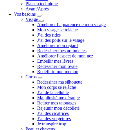
Plateau technique
Avant/Après
Vos besoins
Visage
Améliorer l’apparence de mon visage
Mon visage se relâche
J’ai des rides
J’ai des poils sur le visage
Améliorer mon regard
Redessiner mes pommettes
Améliorer l’aspect de mon nez
Embellir mes lèvres
Redessiner mon ovale
Redéfinir mon menton
Corps
Redessiner ma silhouette
Mon corps se relâche
J’ai de la cellulite
Ma pilosité me dérange
Retirer mes tatouages
Rajeunir mon décolleté
J’ai des cicatrices
J’ai des vergetures
Je transpire trop
Peau et cheveux