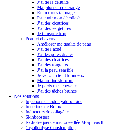
J’ai de la cellulite
Ma pilosité me dérange
Retirer mes tatouages
Rajeunir mon décolleté
J’ai des cicatrices
J’ai des vergetures
Je transpire trop
Peau et cheveux
Améliorer ma qualité de peau
J’ai de l’acné
J’ai les pores dilatés
J’ai des cicatrices
J’ai des rougeurs
J’ai la peau sensible
Je veux un teint lumineux
Ma routine skincare
Je perds mes cheveux
J’ai des tâches brunes
Nos solutions
Injections d'acide hyaluronique
Injections de Botox
Inducteurs de collagène
Skinboosters
Radiofréquence microneedlée Morpheus 8
Cryolipolyse Cooslculpting