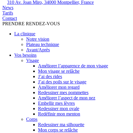
310 Av. Joan Miro, 34000 Montpellier, France
News
Tarifs
Contact
PRENDRE RENDEZ-VOUS
La clinique
Notre vision
Plateau technique
Avant/Après
Vos besoins
Visage
Améliorer l’apparence de mon visage
Mon visage se relâche
J’ai des rides
J’ai des poils sur le visage
Améliorer mon regard
Redessiner mes pommettes
Améliorer l’aspect de mon nez
Embellir mes lèvres
Redessiner mon ovale
Redéfinir mon menton
Corps
Redessiner ma silhouette
Mon corps se relâche