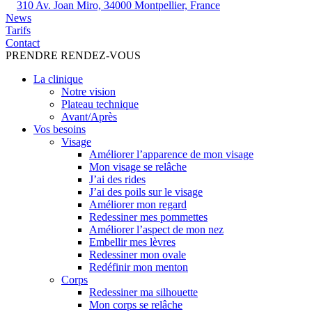
310 Av. Joan Miro, 34000 Montpellier, France
News
Tarifs
Contact
PRENDRE RENDEZ-VOUS
La clinique
Notre vision
Plateau technique
Avant/Après
Vos besoins
Visage
Améliorer l’apparence de mon visage
Mon visage se relâche
J’ai des rides
J’ai des poils sur le visage
Améliorer mon regard
Redessiner mes pommettes
Améliorer l’aspect de mon nez
Embellir mes lèvres
Redessiner mon ovale
Redéfinir mon menton
Corps
Redessiner ma silhouette
Mon corps se relâche