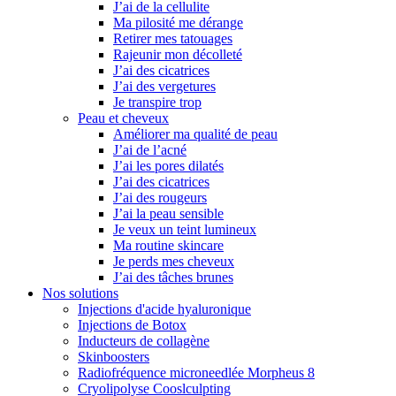
J’ai de la cellulite
Ma pilosité me dérange
Retirer mes tatouages
Rajeunir mon décolleté
J’ai des cicatrices
J’ai des vergetures
Je transpire trop
Peau et cheveux
Améliorer ma qualité de peau
J’ai de l’acné
J’ai les pores dilatés
J’ai des cicatrices
J’ai des rougeurs
J’ai la peau sensible
Je veux un teint lumineux
Ma routine skincare
Je perds mes cheveux
J’ai des tâches brunes
Nos solutions
Injections d'acide hyaluronique
Injections de Botox
Inducteurs de collagène
Skinboosters
Radiofréquence microneedlée Morpheus 8
Cryolipolyse Cooslculpting