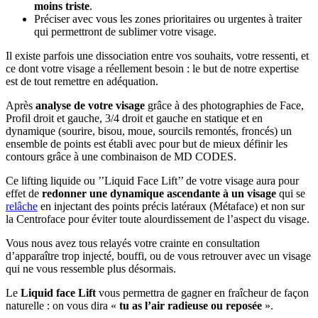
moins triste
.
Préciser avec vous les zones prioritaires ou urgentes à traiter
qui permettront de sublimer votre visage.
Il existe parfois une dissociation entre vos souhaits, votre ressenti, et
ce dont votre visage a réellement besoin : le but de notre expertise
est de tout remettre en adéquation.
Après
analyse de votre visage
grâce à des photographies de Face,
Profil droit et gauche, 3/4 droit et gauche en statique et en
dynamique (sourire, bisou, moue, sourcils remontés, froncés) un
ensemble de points est établi avec pour but de mieux définir les
contours grâce à une combinaison de MD CODES.
Ce lifting liquide ou ’’Liquid Face Lift’’ de votre visage aura pour
effet de
redonner une dynamique ascendante à un visage
qui se
relâche
en injectant des points précis latéraux (Métaface) et non sur
la Centroface pour éviter toute alourdissement de l’aspect du visage.
Vous nous avez tous relayés votre crainte en consultation
d’apparaître trop injecté, bouffi, ou de vous retrouver avec un visage
qui ne vous ressemble plus désormais.
Le
Liquid face Lift
vous permettra de gagner en fraîcheur de façon
naturelle : on vous dira «
tu as l’air radieuse ou reposée
».