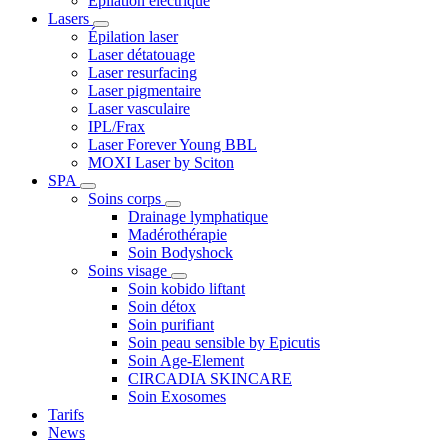
Epilation électrique
Lasers
Épilation laser
Laser détatouage
Laser resurfacing
Laser pigmentaire
Laser vasculaire
IPL/Frax
Laser Forever Young BBL
MOXI Laser by Sciton
SPA
Soins corps
Drainage lymphatique
Madérothérapie
Soin Bodyshock
Soins visage
Soin kobido liftant
Soin détox
Soin purifiant
Soin peau sensible by Epicutis
Soin Age-Element
CIRCADIA SKINCARE
Soin Exosomes
Tarifs
News