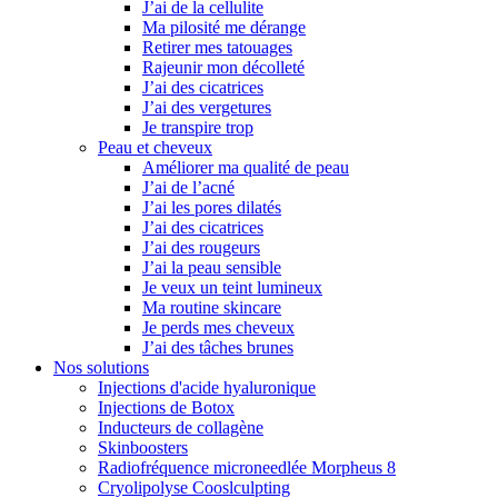
J’ai de la cellulite
Ma pilosité me dérange
Retirer mes tatouages
Rajeunir mon décolleté
J’ai des cicatrices
J’ai des vergetures
Je transpire trop
Peau et cheveux
Améliorer ma qualité de peau
J’ai de l’acné
J’ai les pores dilatés
J’ai des cicatrices
J’ai des rougeurs
J’ai la peau sensible
Je veux un teint lumineux
Ma routine skincare
Je perds mes cheveux
J’ai des tâches brunes
Nos solutions
Injections d'acide hyaluronique
Injections de Botox
Inducteurs de collagène
Skinboosters
Radiofréquence microneedlée Morpheus 8
Cryolipolyse Cooslculpting