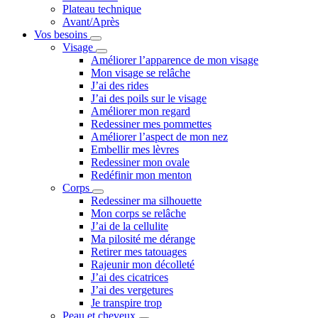
Plateau technique
Avant/Après
Vos besoins
Visage
Améliorer l’apparence de mon visage
Mon visage se relâche
J’ai des rides
J’ai des poils sur le visage
Améliorer mon regard
Redessiner mes pommettes
Améliorer l’aspect de mon nez
Embellir mes lèvres
Redessiner mon ovale
Redéfinir mon menton
Corps
Redessiner ma silhouette
Mon corps se relâche
J’ai de la cellulite
Ma pilosité me dérange
Retirer mes tatouages
Rajeunir mon décolleté
J’ai des cicatrices
J’ai des vergetures
Je transpire trop
Peau et cheveux