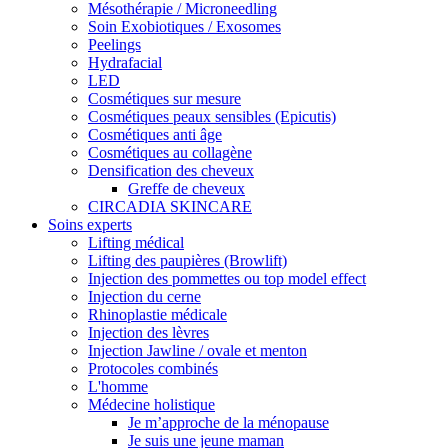
Mésothérapie / Microneedling
Soin Exobiotiques / Exosomes
Peelings
Hydrafacial
LED
Cosmétiques sur mesure
Cosmétiques peaux sensibles (Epicutis)
Cosmétiques anti âge
Cosmétiques au collagène
Densification des cheveux
Greffe de cheveux
CIRCADIA SKINCARE
Soins experts
Lifting médical
Lifting des paupières (Browlift)
Injection des pommettes ou top model effect
Injection du cerne
Rhinoplastie médicale
Injection des lèvres
Injection Jawline / ovale et menton
Protocoles combinés
L'homme
Médecine holistique
Je m’approche de la ménopause
Je suis une jeune maman