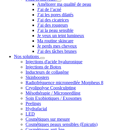
Améliorer ma qualité de peau
J’ai de l’acné
J’ai les pores dilatés
J’ai des cicatrices
J’ai des rougeurs
J’ai la peau sensible
Je veux un teint lumineux
Ma routine skincare
Je perds mes cheveux
J’ai des tâches brunes
Nos solutions
Injections d'acide hyaluronique
Injections de Botox
Inducteurs de collagène
Skinboosters
Radiofréquence microneedlée Morpheus 8
Cryolipolyse Cooslculpting
Mésothérapie / Microneedling
Soin Exobiotiques / Exosomes
Peelings
Hydrafacial
LED
Cosmétiques sur mesure
Cosmétiques peaux sensibles (Epicutis)
Cosmétiques anti âge