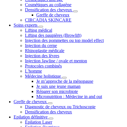
Cosmétiques au collagène
Densification des cheveux
Greffe de cheveux
CIRCADIA SKINCARE
Soins experts
Lifting médical
Lifting des paupières (Browlift)
Injection des pommettes ou top model effect
Injection du cerne
Rhinoplastie médicale
Injection des lèvres
Injection Jawline / ovale et menton
Protocoles combinés
L'homme
Médecine holistique
Je m’approche de la ménopause
Je suis une jeune maman
Réparer son microbiote
Micronutrition : Médecine in and out
Greffe de cheveux
Diagnostic de cheveux ou Trichoscopie
Densification des cheveux
Epilation définitive
Épilation Laser