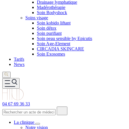
Drainage lymphatique
Madérothérapie
Soin Bodyshock
Soins visage
Soin kobido liftant
Soin détox
Soin purifiant
Soin peau sensible by Epicutis
Soin Age-Element
CIRCADIA SKINCARE
Soin Exosomes
Tarifs
News
04 67 69 36 33
La clinique
Notre vision