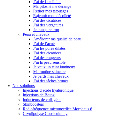
J’ai de la cellulite
Ma pilosité me dérange
Retirer mes tatouages
Rajeunir mon décolleté
J’ai des cicatrices
J’ai des vergetures
Je transpire trop
Peau et cheveux
Améliorer ma qualité de peau
J’ai de l’acné
J’ai les pores dilatés
J’ai des cicatrices
J’ai des rougeurs
J’ai la peau sensible
Je veux un teint lumineux
Ma routine skincare
Je perds mes cheveux
J’ai des tâches brunes
Nos solutions
Injections d'acide hyaluronique
Injections de Botox
Inducteurs de collagène
Skinboosters
Radiofréquence microneedlée Morpheus 8
Cryolipolyse Cooslculpting