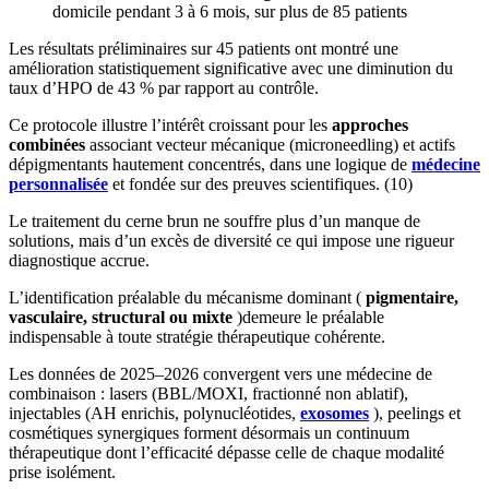
domicile pendant 3 à 6 mois, sur plus de 85 patients
Les résultats préliminaires sur 45 patients ont montré une
amélioration statistiquement significative avec une diminution du
taux d’HPO de 43 % par rapport au contrôle.
Ce protocole illustre l’intérêt croissant pour les
approches
combinées
associant vecteur mécanique (microneedling) et actifs
dépigmentants hautement concentrés, dans une logique de
médecine
personnalisée
et fondée sur des preuves scientifiques. (10)
Le traitement du cerne brun ne souffre plus d’un manque de
solutions, mais d’un excès de diversité ce qui impose une rigueur
diagnostique accrue.
L’identification préalable du mécanisme dominant (
pigmentaire,
vasculaire, structural ou
mixte
)demeure le préalable
indispensable à toute stratégie thérapeutique cohérente.
Les données de 2025–2026 convergent vers une médecine de
combinaison : lasers (BBL/MOXI, fractionné non ablatif),
injectables (AH enrichis, polynucléotides,
exosomes
), peelings et
cosmétiques synergiques forment désormais un continuum
thérapeutique dont l’efficacité dépasse celle de chaque modalité
prise isolément.