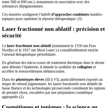
entre 500 et 690 nm ), notamment en association avec des
substances dépigmentantes.
Ces données soulignent l’intérêt
d’approches combinées
lumière-
topiques pour optimiser la réponse thérapeutique. (3)
Laser fractionné non ablatif : précision et
sécurité
Le
laser fractionné non ablatif
(notamment le 1550 nm Frax
Nordlys et le 1927 nm Moxi Laser ) a considérablement enrichi
l’arsenal thérapeutique périorbitaire.
En générant des micro-zones de traitement thermique dans le derme
sans détruire l’épiderme, il stimule la synthèse du
collagène
et
accélère le renouvellement mélanocytaire.
Dans les
phototypes élevés
(III à VI), particulièrement exposés au
risque de rebond pigmentaire, les lasers fractionnés non ablatifs de
basse fluence et les technologies picoseconde constituent les options
de premier choix, encadrées par une préparation cosmétique
appropriée (2).
Cosmétiques et topiques : la science au