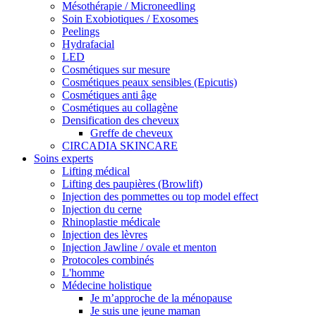
Mésothérapie / Microneedling
Soin Exobiotiques / Exosomes
Peelings
Hydrafacial
LED
Cosmétiques sur mesure
Cosmétiques peaux sensibles (Epicutis)
Cosmétiques anti âge
Cosmétiques au collagène
Densification des cheveux
Greffe de cheveux
CIRCADIA SKINCARE
Soins experts
Lifting médical
Lifting des paupières (Browlift)
Injection des pommettes ou top model effect
Injection du cerne
Rhinoplastie médicale
Injection des lèvres
Injection Jawline / ovale et menton
Protocoles combinés
L'homme
Médecine holistique
Je m’approche de la ménopause
Je suis une jeune maman