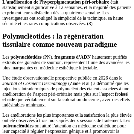
L’amélioration de l’hyperpigmentation péri-orbitaire
était
statistiquement significative à 12 semaines, et la majorité des patients
expriment leur satisfaction dès la quatrième semaine. Les
investigateurs ont souligné la simplicité de la technique, sa haute
sécurité et les rares complications observées. (8)
Polynucléotides : la régénération
tissulaire comme nouveau paradigme
Les
polynucléotides
(PN),
fragments d’ADN
hautement purifiés
extraits des gonades de saumon, représentent l’une des avancées les
plus marquantes en médecine esthétique injectable.
Une étude observationnelle prospective publiée en 2026 dans le
Journal of Cosmetic Dermatology
(Ziade et al.) a démontré que les
injections intradermiques de polynucléotides étaient associées à une
amélioration de l’aspect péri-orbitaire mais plus sur l’aspect
froissé
et ridé
que véritablement sur la coloration du cerne , avec des effets
indésirables minimaux.
Les améliorations les plus importantes et la satisfaction la plus élevée
ont été observées à trois mois après deux sessions de traitement. Les
polynucléotides
ont attiré l’attention en médecine esthétique pour
leur capacité à réguler l’expression génique et à promouvoir la