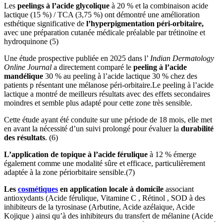
Les
peelings à l’acide glycolique
à 20 % et la combinaison acide
lactique (15 %) / TCA (3,75 %) ont démontré une amélioration
esthétique significative de
l’hyperpigmentation péri-orbitaire,
avec une préparation cutanée médicale préalable par trétinoïne et
hydroquinone (5)
Une étude prospective publiée en 2025 dans l’
Indian Dermatology
Online Journal
a directement comparé le
peeling à l’acide
mandélique
30 % au peeling à l’acide lactique 30 % chez des
patients p résentant une mélanose péri-orbitaire.Le peeling à l’acide
lactique a montré de meilleurs résultats avec des effets secondaires
moindres et semble plus adapté pour cette zone très sensible.
Cette étude ayant été conduite sur une période de 18 mois, elle met
en avant la nécessité d’un suivi prolongé pour évaluer la
durabilité
des résultats
. (6)
L’application de topique à l’acide férulique
à 12 % émerge
également comme une modalité sûre et efficace, particulièrement
adaptée à la zone périorbitaire sensible.(7)
Les
cosmétiques
en application locale à domicile
associant
antioxydants (Acide férulique, Vitamine C , Rétinol , SOD à des
inhibiteurs de la tyrosinase (Arbutine, Acide azélaique, Acide
Kojique ) ainsi qu’à des inhibiteurs du transfert de mélanine (Acide