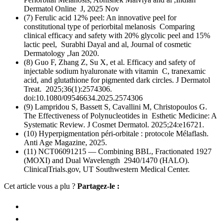
Dermatol Online J, 2025 Nov
(7) Ferulic acid 12% peel: An innovative peel for
constitutional type of periorbital melanosis Comparing
clinical efficacy and safety with 20% glycolic peel and 15%
lactic peel, Surabhi Dayal and al, Journal of cosmetic
Dermatology ,Jan 2020.
(8) Guo F, Zhang Z, Su X, et al. Efficacy and safety of
injectable sodium hyaluronate with vitamin C, tranexamic
acid, and glutathione for pigmented dark circles. J Dermatol
Treat. 2025;36(1):2574306.
doi:10.1080/09546634.2025.2574306
(9) Lampridou S, Bassett S, Cavallini M, Christopoulos G.
The Effectiveness of Polynucleotides in Esthetic Medicine: A
Systematic Review. J Cosmet Dermatol. 2025;24:e16721.
(10) Hyperpigmentation péri-orbitale : protocole Mélaflash.
Anti Age Magazine, 2025.
(11) NCT06091215 — Combining BBL, Fractionated 1927
(MOXI) and Dual Wavelength 2940/1470 (HALO).
ClinicalTrials.gov, UT Southwestern Medical Center.
Cet article vous a plu ?
Partagez-le :