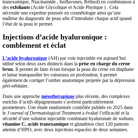
tranexamique, Niacinamide , Isoflavones, Rétinol) en combinaison à
des
exfoliants
(Acide Glycolique et Acide Phytique ) . Cela
nécessite une expertise poussée en cosmétologie ainsi qu’une
maîtrise du diagnostic de peau afin d’introduire chaque actif quand
l’état de la peau le permet.
Injections d’acide hyaluronique :
comblement et éclat
L’acide hyaluronique
(AH) par voie injectable est aujourd’hui
utilisé selon deux axes distincts dans la
prise en charge du cerne
brun
. Il permet de faire écran lorsque la peau du cerne est diaphane
et laisse transparaître les vaisseaux en profondeur, il permet
également de corriger l’ombre anatomique projetée par la dépression
péri-orbitaire.
Dans une approche
mésothérapique
plus récente, des complexes
enrichis d’actifs dépigmentants s’avèrent particulièrement
prometteurs. Une étude randomisée contrôlée publiée en 2025 dans
le
J
ournal of Dermatological Treatment
a évalué l’efficacité et la
sécurité d’une solution injectable combinant hyaluronate de sodium,
vitamine C, acide tranexamique
et glutathion chez 120 patients
atteints d’HPO, avec deux injections espacées de deux semaines.