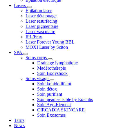
Epilation électrique
Lasers
Épilation laser
Laser détatouage
Laser resurfacing
Laser pigmentaire
Laser vasculaire
IPL/Frax
Laser Forever Young BBL
MOXI Laser by Sciton
SPA
Soins corps
Drainage lymphatique
Madérothérapie
Soin Bodyshock
Soins visage
Soin kobido liftant
Soin détox
Soin purifiant
Soin peau sensible by Epicutis
Soin Age-Element
CIRCADIA SKINCARE
Soin Exosomes
Tarifs
News