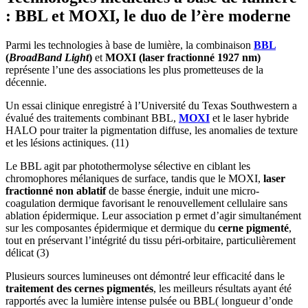
: BBL et MOXI, le duo de l’ère moderne
Parmi les technologies à base de lumière, la combinaison
BBL
(
BroadBand Light
)
et
MOXI (laser
fractionné 1927 nm)
représente l’une des associations les plus prometteuses de la
décennie.
Un essai clinique enregistré à l’Université du Texas Southwestern a
évalué des traitements combinant BBL,
MOXI
et le laser hybride
HALO pour traiter la pigmentation diffuse, les anomalies de texture
et les lésions actiniques. (11)
Le BBL agit par photothermolyse sélective en ciblant les
chromophores mélaniques de surface, tandis que le MOXI,
laser
fractionné non ablatif
de basse énergie, induit une micro-
coagulation dermique favorisant le renouvellement cellulaire sans
ablation épidermique. Leur association p ermet d’agir simultanément
sur les composantes épidermique et dermique du
cerne pigmenté
,
tout en préservant l’intégrité du tissu péri-orbitaire, particulièrement
délicat (3)
Plusieurs sources lumineuses ont démontré leur efficacité dans le
traitement des cernes pigmentés
, les meilleurs résultats ayant été
rapportés avec la lumière intense pulsée ou BBL( longueur d’onde