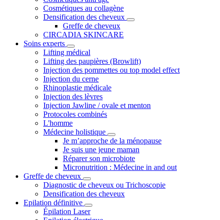
Cosmétiques au collagène
Densification des cheveux
Greffe de cheveux
CIRCADIA SKINCARE
Soins experts
Lifting médical
Lifting des paupières (Browlift)
Injection des pommettes ou top model effect
Injection du cerne
Rhinoplastie médicale
Injection des lèvres
Injection Jawline / ovale et menton
Protocoles combinés
L'homme
Médecine holistique
Je m’approche de la ménopause
Je suis une jeune maman
Réparer son microbiote
Micronutrition : Médecine in and out
Greffe de cheveux
Diagnostic de cheveux ou Trichoscopie
Densification des cheveux
Epilation définitive
Épilation Laser