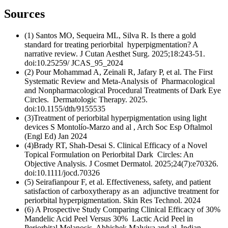
Sources
(1) Santos MO, Sequeira ML, Silva R. Is there a gold
standard for treating periorbital hyperpigmentation? A
narrative review. J Cutan Aesthet Surg. 2025;18:243-51.
doi:10.25259/ JCAS_95_2024
(2) Pour Mohammad A, Zeinali R, Jafary P, et al. The First
Systematic Review and Meta-Analysis of Pharmacological
and Nonpharmacological Procedural Treatments of Dark Eye
Circles. Dermatologic Therapy. 2025.
doi:10.1155/dth/9155535
(3)Treatment of periorbital hyperpigmentation using light
devices S Montolío-Marzo and al , Arch Soc Esp Oftalmol
(Engl Ed) Jan 2024
(4)Brady RT, Shah-Desai S. Clinical Efficacy of a Novel
Topical Formulation on Periorbital Dark Circles: An
Objective Analysis. J Cosmet Dermatol. 2025;24(7):e70326.
doi:10.1111/jocd.70326
(5) Seirafianpour F, et al. Effectiveness, safety, and patient
satisfaction of carboxytherapy as an adjunctive treatment for
periorbital hyperpigmentation. Skin Res Technol. 2024
(6) A Prospective Study Comparing Clinical Efficacy of 30%
Mandelic Acid Peel Versus 30% Lactic Acid Peel in
Periorbital Melanosis, Abhishek Malviya and al ,Indian