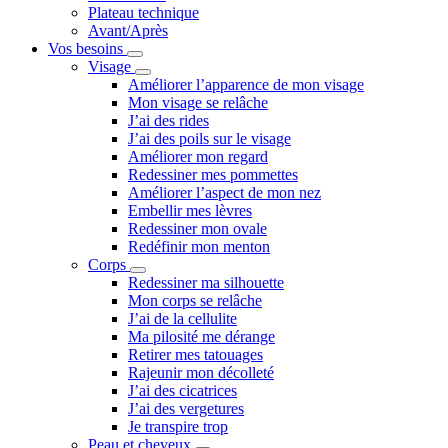
Plateau technique
Avant/Après
Vos besoins
Visage
Améliorer l’apparence de mon visage
Mon visage se relâche
J’ai des rides
J’ai des poils sur le visage
Améliorer mon regard
Redessiner mes pommettes
Améliorer l’aspect de mon nez
Embellir mes lèvres
Redessiner mon ovale
Redéfinir mon menton
Corps
Redessiner ma silhouette
Mon corps se relâche
J’ai de la cellulite
Ma pilosité me dérange
Retirer mes tatouages
Rajeunir mon décolleté
J’ai des cicatrices
J’ai des vergetures
Je transpire trop
Peau et cheveux