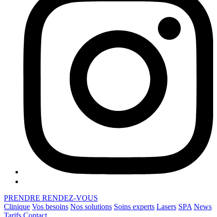
PRENDRE RENDEZ-VOUS
Clinique
Vos besoins
Nos solutions
Soins experts
Lasers
SPA
News
Tarifs
Contact