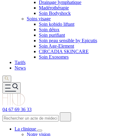
Drainage lymphatique
Madérothérapie
Soin Bodyshock
Soins visage
Soin kobido liftant
Soin détox
Soin purifiant
Soin peau sensible by Epicutis
Soin Age-Element
CIRCADIA SKINCARE
Soin Exosomes
Tarifs
News
04 67 69 36 33
La clinique
Notre vision